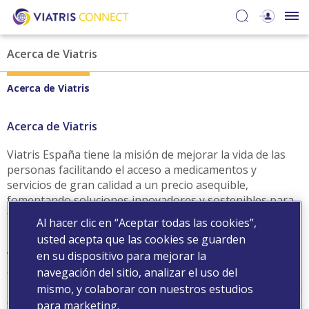
Acerca de Viatris
Acerca de Viatris
Acerca de Viatris
Viatris España tiene la misión de mejorar la vida de las
personas facilitando el acceso a medicamentos y
servicios de gran calidad a un precio asequible,
fomentando soluciones innovadores y sostenibles para
todos los pacientes mediante la colaboración con todos
Al hacer clic en “Aceptar todas las cookies”,
nuestros stakeholders.
usted acepta que las cookies se guarden
en su dispositivo para mejorar la
Viatris es una compañía de salud global surgida en 2020
con la misión de garantizar que todas las personas
navegación del sitio, analizar el uso del
puedan vivir de una manera más saludable en cada etapa
mismo, y colaborar con nuestros estudios
de su vida.
para marketing.