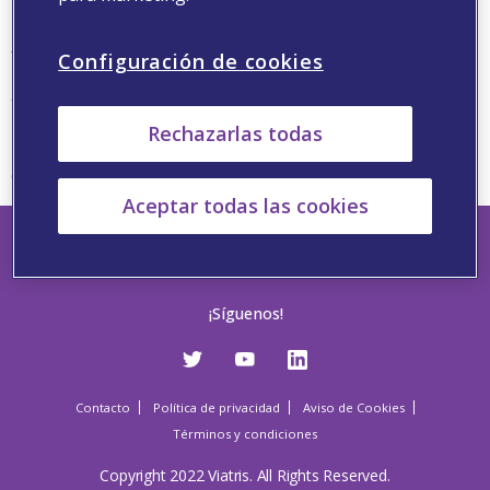
Por este motivo nos definimos como la única compañía
farmacéutica del mercado español comprometida al
Configuración de cookies
100% en acompañar a los pacientes a lo largo de la vida:
trabajando desde la prevención, con nuestra vacuna
para la gripe, pasando por el diagnóstico precoz, con
Rechazarlas todas
nuestro autotest de VIH hasta la adherencia terapéutica,
con soluciones como el SPD
Aceptar todas las cookies
¡Síguenos!
Contacto
Política de privacidad
Aviso de Cookies
Términos y condiciones
Copyright 2022 Viatris. All Rights Reserved.