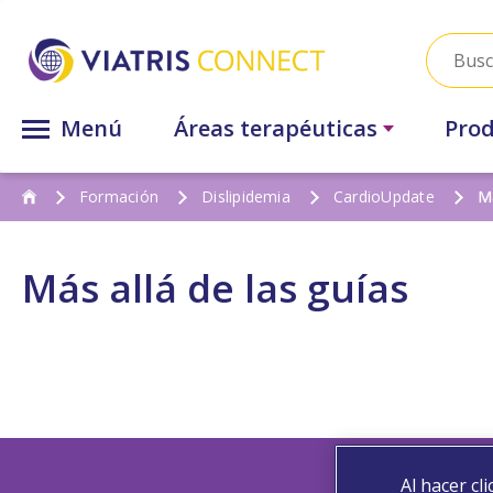
Menú
Áreas terapéuticas
Prod
Formación
Dislipidemia
CardioUpdate
Má
Más allá de las guías
Al hacer cl