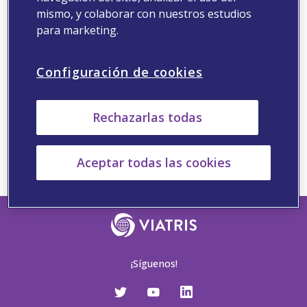
¡Opps!
mismo, y colaborar con nuestros estudios
para marketing.
Configuración de cookies
Página no encontrada.
Parece que no podemos encontrar la página que está
Rechazarlas todas
buscando. En su lugar, aquí hay algunos enlaces útiles:
Inicio
Buscar
Contacto
Ayuda
Aceptar todas las cookies
¡Síguenos!