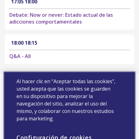
17:05
18:00
Debate: Now or never: Estado actual de las
adicciones comportamentales
18:00
18:15
Q&A - All
Registro
Al hacer clic en “Aceptar todas las cookies”,
usted acepta que las cookies se guarden
Complete la suguiente información para registrarse en
en su dispositivo para mejorar la
el evento
navegación del sitio, analizar el uso del
mismo, y colaborar con nuestros estudios
Nombre*
para marketing.
Configuración de cookies
Apellidos*