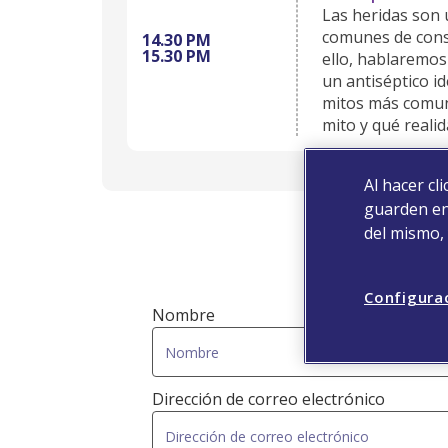
Las heridas son 
comunes de consu
14.30 PM
15.30 PM
ello, hablaremo
un antiséptico id
mitos más comun
mito y qué reali
Al hacer cl
guarden en 
del mismo,
Co
Configura
Nombre
Dirección de correo electrónico