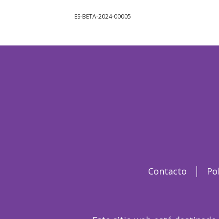
ES-BETA-2024-00005
Contacto
Po