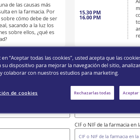
A
una de las causas más
m
lta en la farmacia. Por
15.30 PM
c
16.00 PM
s sobre cómo debe de ser
t
eal, sacando a la luz los
a
es sobre ellos, ¿qué es
r
dad?
ic en “Aceptar todas las cookies”, usted acepta que las cookie
su dispositivo para mejorar la navegación del sitio, analizar
Registro
 y colaborar con nuestros estudios para marketing.
mplete la siguiente información para registrarse en el eve
ción de cookies
Rechazarlas todas
Aceptar 
Apellidos
CIF o NIF de la farmacia en 