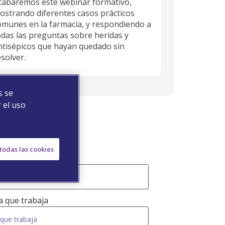
cabaremos este webinar formativo,
ostrando diferentes casos prácticos
omunes en la farmacia, y respondiendo a
odas las preguntas sobre heridas y
ntisépicos que hayan quedado sin
esolver.
s se
 el uso
nto
todas las cookies
la que trabaja