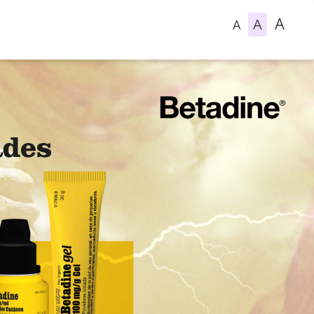
A
A
A