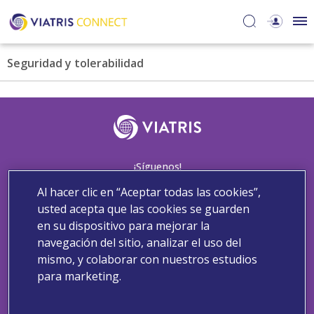
Seguridad y tolerabilidad
¡Síguenos!
Al hacer clic en “Aceptar todas las cookies”,
usted acepta que las cookies se guarden
en su dispositivo para mejorar la
Contacto
Política de privacidad
Aviso de Cookies
navegación del sitio, analizar el uso del
Términos y condiciones
mismo, y colaborar con nuestros estudios
Copyright 2022 Viatris. All Rights Reserved.
para marketing.
Este sitio web está destinado a médicos, farmacéuticos,
enfermeras y otros profesionales sanitarios de España.