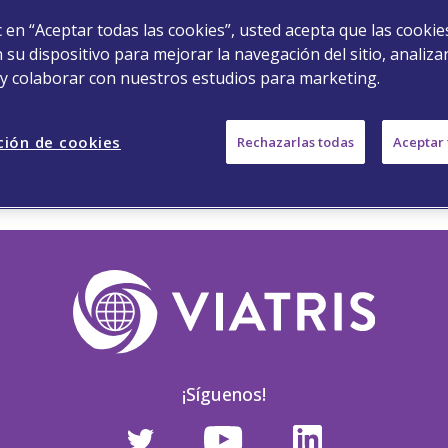
ic en “Aceptar todas las cookies”, usted acepta que las cookie
Muchas gracias por su registro
su dispositivo para mejorar la navegación del sitio, analizar
 y colaborar con nuestros estudios para marketing.
Haga clic en el siguiente botón para acceder a
ción de cookies
GLAUCOTALKS
Rechazarlas todas
Aceptar 
¡Síguenos!