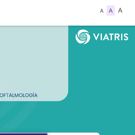
A
A
A